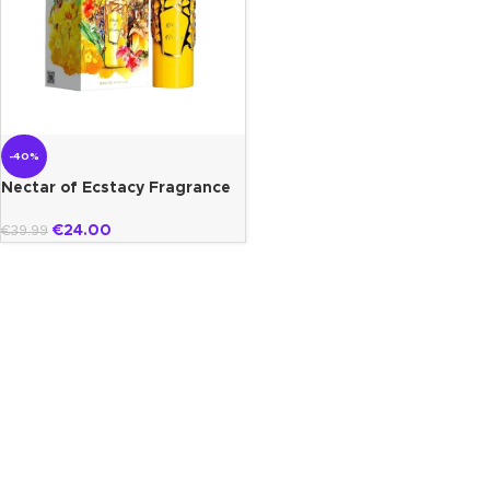
-40%
Nectar of Ecstacy Fragrance
World
€
24.00
€
39.99