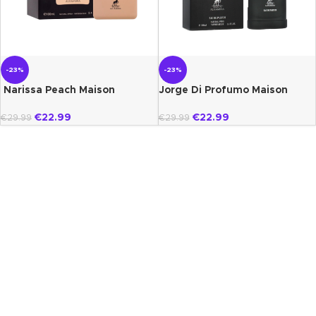
-23%
-23%
Narissa Peach Maison
Jorge Di Profumo Maison
alhambra
alhambra
€
22.99
€
22.99
€
29.99
€
29.99