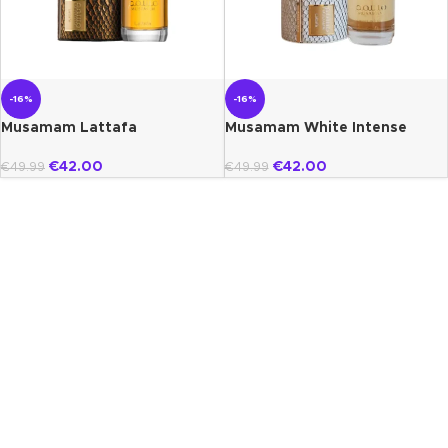
-16%
-16%
Musamam Lattafa
Musamam White Intense
lattafa
€
42.00
€
42.00
€
49.99
€
49.99