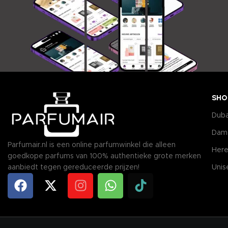
SHO
Duba
Dam
Parfumair.nl is een online parfumwinkel die alleen
Here
goedkope parfums van 100% authentieke grote merken
aanbiedt tegen gereduceerde prijzen!
Unis