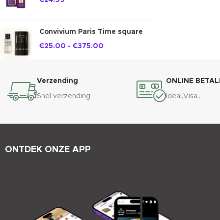
€
24.99
Convivium Paris Time square
€
25.00
-
€
375.00
Verzending
ONLINE BETAL
Snel verzending
Ideal,Visa..
ONTDEK ONZE APP