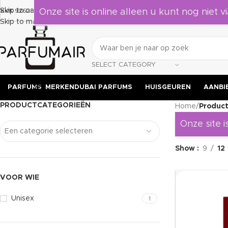
Laat je verrassen door deze geuren, leuk om als cadeau te geven 
Skip to navigation
KVK 92628524
Onze site is online alleen u kunt nog niet vi
Skip to main content
SELECT CATEGORY
PARFUMS
MERKEN
DUBAI PARFUMS
HUISGEUREN
AANBI
PRODUCTCATEGORIEËN
Home
/
Product
Onze site i
Een categorie selecteren
Show
9
12
VOOR WIE
Unisex
1