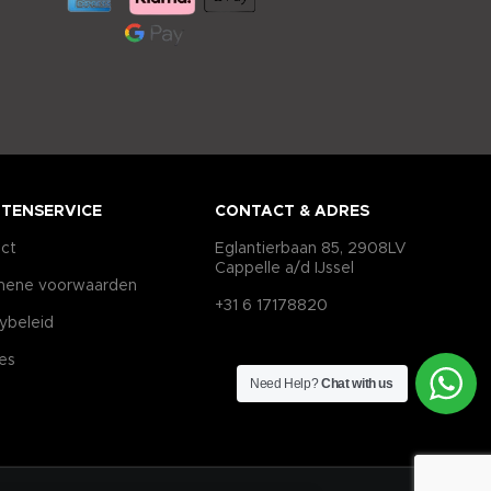
TENSERVICE
CONTACT & ADRES
ct
Eglantierbaan 85, 2908LV
Cappelle a/d IJssel
mene voorwaarden
+31 6 17178820
cybeleid
es
Need Help?
Chat with us