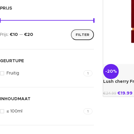
PRIJS
Prijs:
€10
—
€20
FILTER
GEURTUPE
-20%
Fruitig
1
Lush cherry F
€
19.99
€
24.99
INHOUDMAAT
≤ 100ml
1