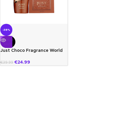
-38%
SOLD
OUT
Just Choco Fragrance World
€
24.99
€
39.99