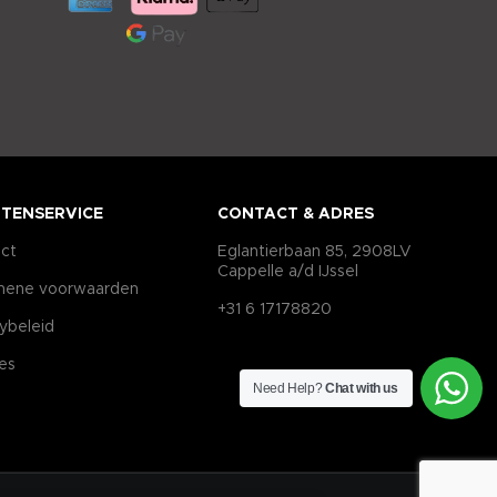
TENSERVICE
CONTACT & ADRES
ct
Eglantierbaan 85, 2908LV
Cappelle a/d IJssel
mene voorwaarden
+31 6 17178820
cybeleid
es
Need Help?
Chat with us