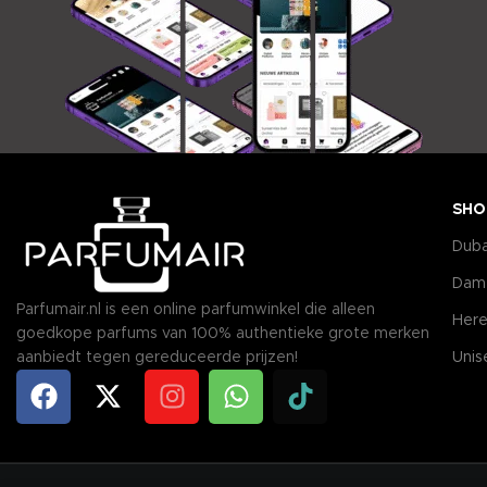
SHO
Duba
Dam
Parfumair.nl is een online parfumwinkel die alleen
Here
goedkope parfums van 100% authentieke grote merken
aanbiedt tegen gereduceerde prijzen!
Unis