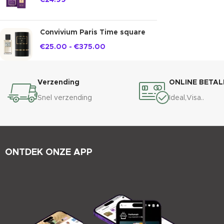
€
24.99
Convivium Paris Time square
€
25.00
-
€
375.00
Verzending
ONLINE BETAL
Snel verzending
Ideal,Visa..
ONTDEK ONZE APP