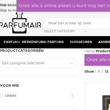
Laat je verrassen door deze geuren, leuk om als cadea
Skip to navigation
KVK 92628524
Onze site is online alleen u kunt nog niet vi
Skip to main content
SELECT CATEGORY
PARFUMS
MERKEN
DUBAI PARFUMS
HUISGEUREN
AANBI
PRODUCTCATEGORIEËN
Home
/
Produc
Onze site i
Een categorie selecteren
Show
9
12
VOOR WIE
Unisex
1