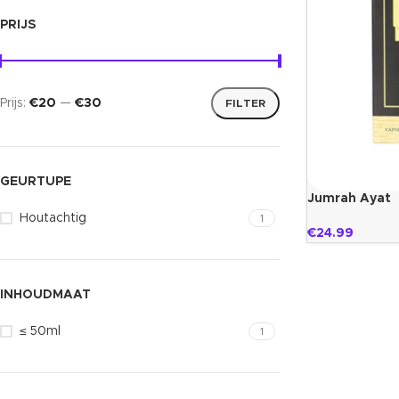
PRIJS
Prijs:
€20
—
€30
FILTER
GEURTUPE
Jumrah Ayat
Houtachtig
1
€
24.99
INHOUDMAAT
≤ 50ml
1