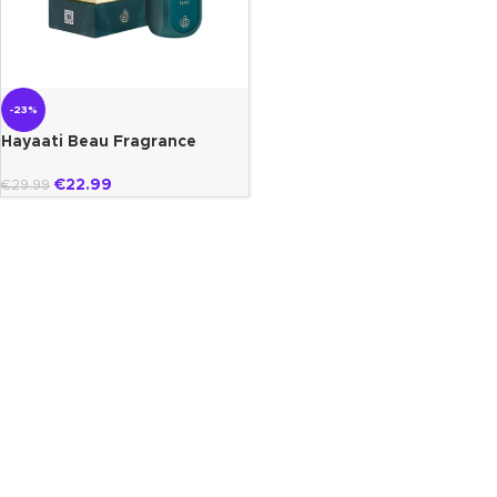
-23%
Hayaati Beau Fragrance
World
€
22.99
€
29.99