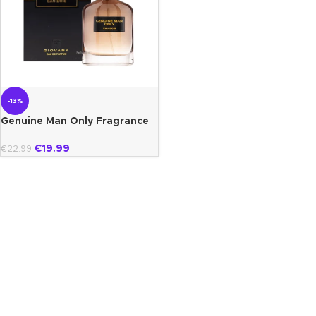
-13%
Genuine Man Only Fragrance
World
€
19.99
€
22.99