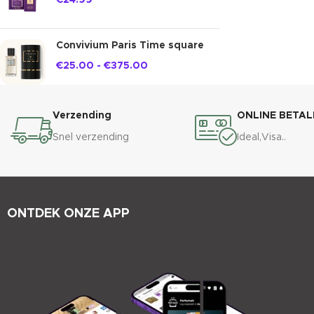
€
24.99
Convivium Paris Time square
€
25.00
-
€
375.00
Verzending
ONLINE BETAL
Snel verzending
Ideal,Visa..
ONTDEK ONZE APP