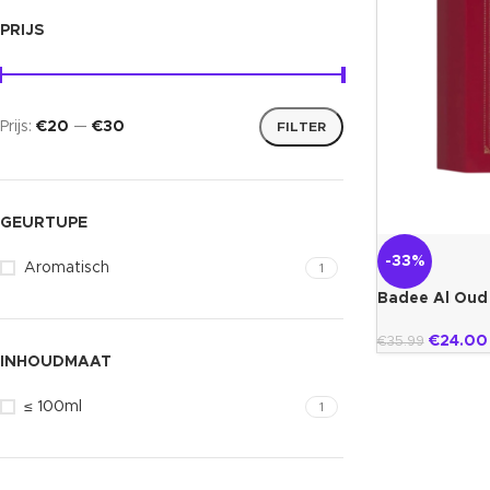
PRIJS
Prijs:
€20
—
€30
FILTER
GEURTUPE
-33%
Aromatisch
1
Badee Al Oud 
€
24.00
€
35.99
INHOUDMAAT
≤ 100ml
1