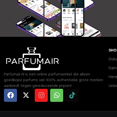
SHO
Duba
Dam
Parfumair.nl is een online parfumwinkel die alleen
Here
goedkope parfums van 100% authentieke grote merken
aanbiedt tegen gereduceerde prijzen!
Unis