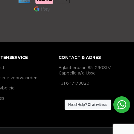
TENSERVICE
CONTACT & ADRES
ct
Eglantierbaan 85, 2908LV
Cappelle a/d IJssel
mene voorwaarden
+31 6 17178820
cybeleid
es
Need Help?
Chat with us