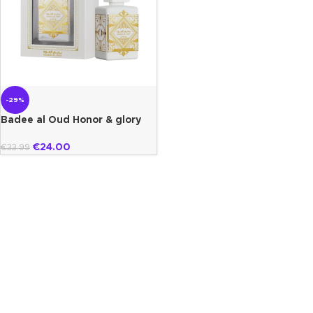
-29%
Badee al Oud Honor & glory
lattafa
€
24.00
€
33.99