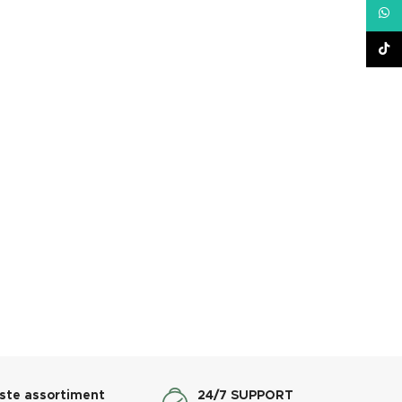
What
TikT
ste assortiment
24/7 SUPPORT