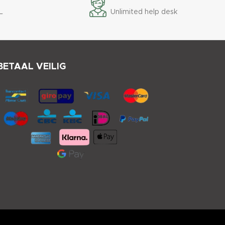
L
Unlimited help desk
BETAAL VEILIG