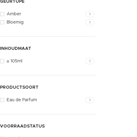
GEURTUPE
Amber
1
Bloemig
1
INHOUDMAAT
≤ 105ml
1
PRODUCTSOORT
Eau de Parfum
1
VOORRAADSTATUS