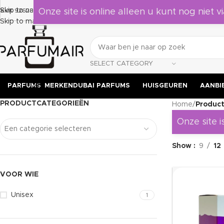
Laat je verrassen door deze geuren, leuk om als cadeau te geven aan 
Skip to navigation
KVK 92628524
Onze site is online alleen u kunt nog niet vi
Skip to main content
SELECT CATEGORY
PARFUMS
MERKEN
DUBAI PARFUMS
HUISGEUREN
AANBI
PRODUCTCATEGORIEËN
Home
/
Product
Onze site i
Een categorie selecteren
Show
9
12
VOOR WIE
Unisex
1