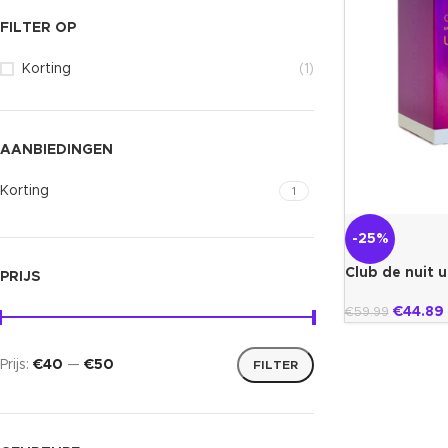
FILTER OP
Korting
(1)
AANBIEDINGEN
Korting
1
-25%
Club de nuit 
PRIJS
€
44.89
€
59.99
Prijs:
€40
—
€50
FILTER