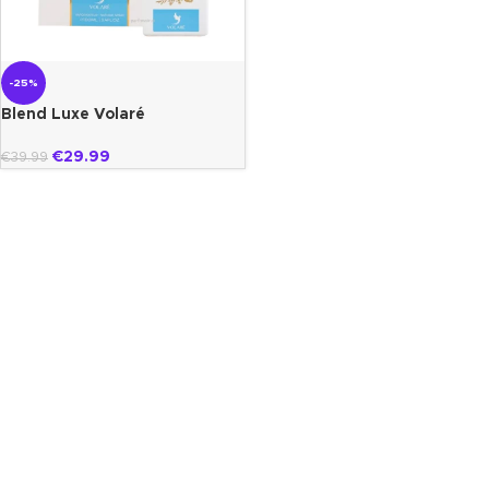
-25%
Blend Luxe Volaré
€
29.99
€
39.99