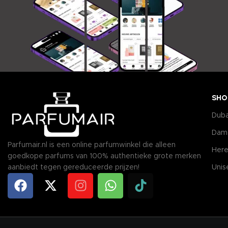
SHO
Duba
Dam
Parfumair.nl is een online parfumwinkel die alleen
Here
goedkope parfums van 100% authentieke grote merken
aanbiedt tegen gereduceerde prijzen!
Unis