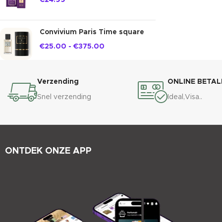
€
24.99
Convivium Paris Time square
€
25.00
-
€
375.00
Verzending
ONLINE BETAL
Snel verzending
Ideal,Visa..
ONTDEK ONZE APP