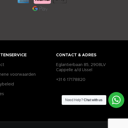
TENSERVICE
CONTACT & ADRES
ct
Eglantierbaan 85, 2908LV
Cappelle a/d IJssel
mene voorwaarden
+31 6 17178820
cybeleid
es
Need Help?
Chat with us