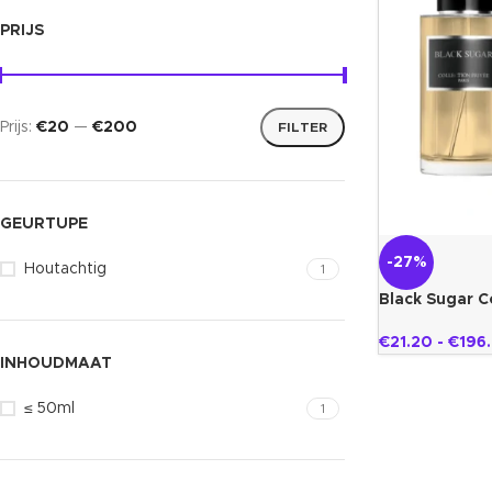
PRIJS
Prijs:
€20
—
€200
FILTER
GEURTUPE
-27%
Houtachtig
1
Black Sugar Co
€
21.20
-
€
196
INHOUDMAAT
≤ 50ml
1