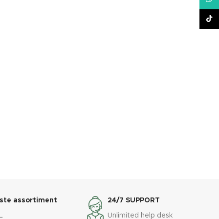
TikT
ste assortiment
24/7 SUPPORT
L
Unlimited help desk