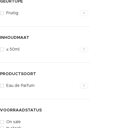
GEURTUPE
Fruitig
1
INHOUDMAAT
≤ 50ml
1
PRODUCTSOORT
Eau de Parfum
1
VOORRAADSTATUS
On sale