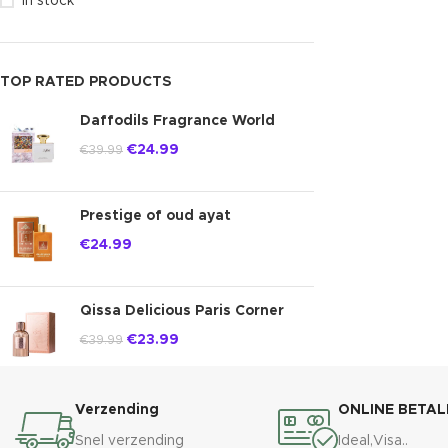
In stock
TOP RATED PRODUCTS
Daffodils Fragrance World
€
24.99
€
39.99
Prestige of oud ayat
€
24.99
Qissa Delicious Paris Corner
€
23.99
€
39.99
Verzending
ONLINE BETAL
Snel verzending
Ideal,Visa..