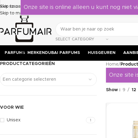
Laat je verrassen door deze geuren, leuk om als cadeau te geven
Skip to navigation
KVK 92628524
Onze site is online alleen u kunt nog niet vi
Skip to main content
SELECT CATEGORY
PARFUMS
MERKEN
DUBAI PARFUMS
HUISGEUREN
AANBI
PRODUCTCATEGORIEËN
Home
/
Product
Onze site i
Een categorie selecteren
Show
9
12
VOOR WIE
Unisex
1