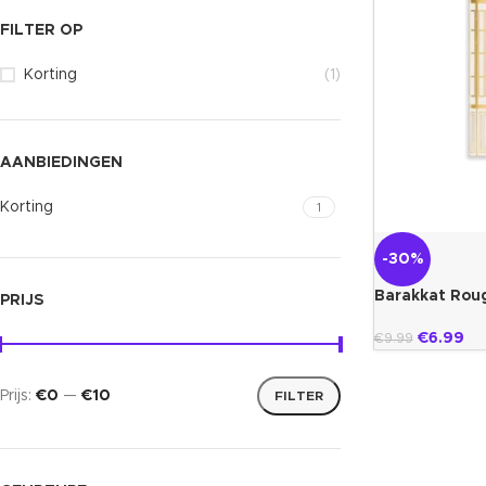
FILTER OP
Korting
(1)
AANBIEDINGEN
Korting
1
-30%
Barakkat Rou
PRIJS
€
6.99
€
9.99
Prijs:
€0
—
€10
FILTER