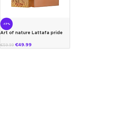
-17%
Art of nature Lattafa pride
€
49.99
€
59.99