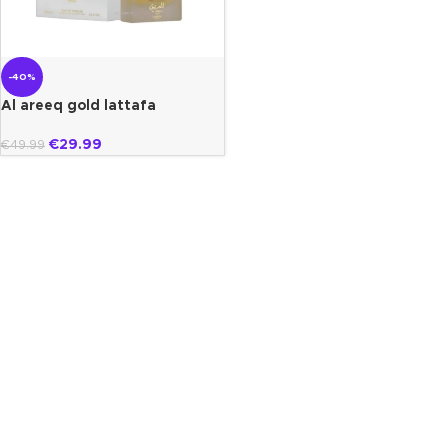
-40%
Al areeq gold lattafa
€
29.99
€
49.99