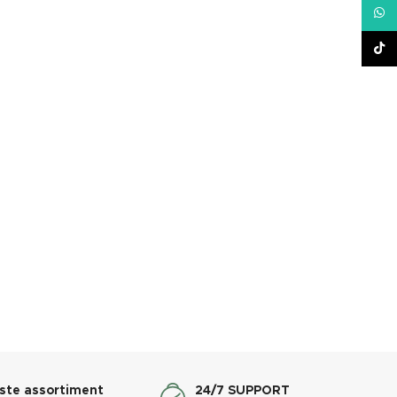
What
TikT
ste assortiment
24/7 SUPPORT