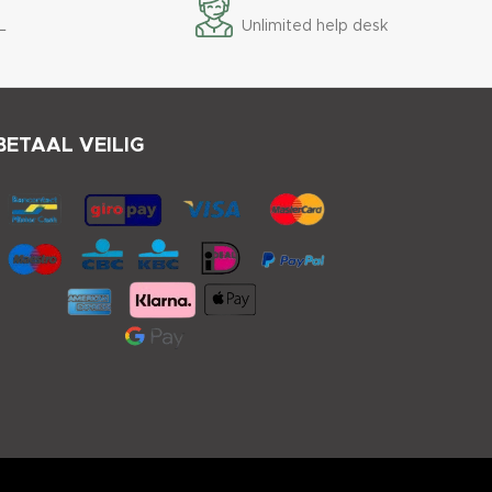
L
Unlimited help desk
BETAAL VEILIG