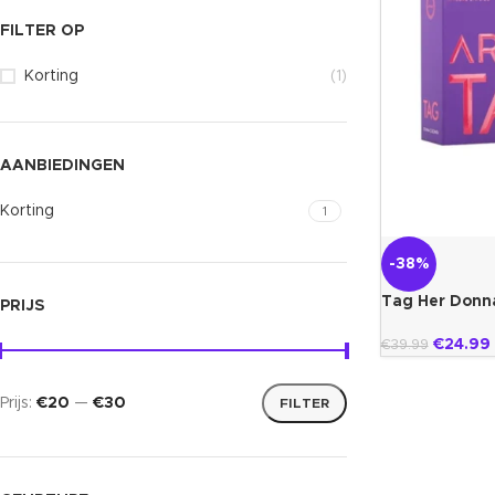
FILTER OP
Korting
(1)
AANBIEDINGEN
Korting
1
-38%
Tag Her Donn
PRIJS
€
24.99
€
39.99
Prijs:
€20
—
€30
FILTER