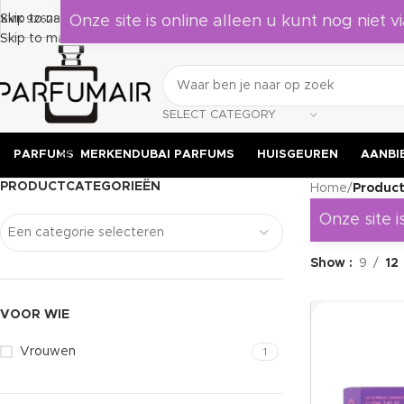
Laat je verrassen door deze geuren, leuk om als cadeau te geven 
Skip to navigation
KVK 92628524
Onze site is online alleen u kunt nog niet vi
Skip to main content
SELECT CATEGORY
PARFUMS
MERKEN
DUBAI PARFUMS
HUISGEUREN
AANBI
PRODUCTCATEGORIEËN
Home
/
Product
Onze site i
Een categorie selecteren
Show
9
12
VOOR WIE
Vrouwen
1