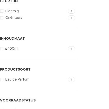
GEURTUPE
Bloemig
1
Oriëntaals
1
INHOUDMAAT
≤ 100ml
1
PRODUCTSOORT
Eau de Parfum
1
VOORRAADSTATUS