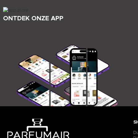
ONTDEK ONZE APP
S
D