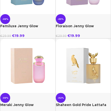
-33%
-33%
Femiluxe Jenny Glow
Floraison Jenny Glow
€
19.99
€
19.99
€
29.99
€
29.99
-33%
-32%
Meraki Jenny Glow
Shaheen Gold Pride Lattafa