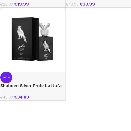
€
19.99
€
33.99
€
29.99
€
49.99
-30%
Shaheen Silver Pride Lattafa
€
34.89
€
49.99