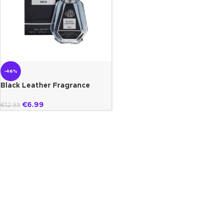
-46%
Black Leather Fragrance
world
€
6.99
€
12.99