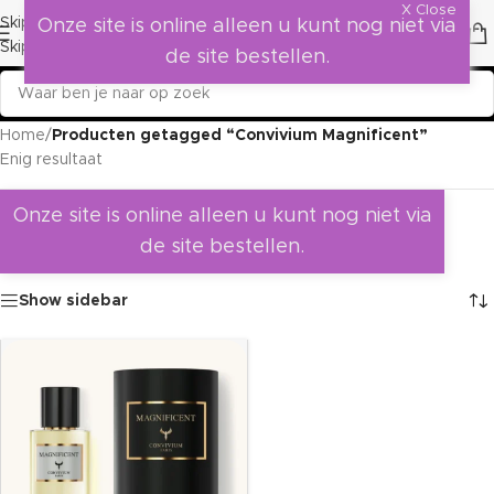
X Close
Skip to navigation
Onze site is online alleen u kunt nog niet via
Skip to main content
de site bestellen.
Home
/
Producten getagged “Convivium Magnificent”
Enig resultaat
Onze site is online alleen u kunt nog niet via
de site bestellen.
Show sidebar